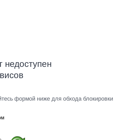
т недоступен
рвисов
йтесь формой ниже для обхода блокировки
ом