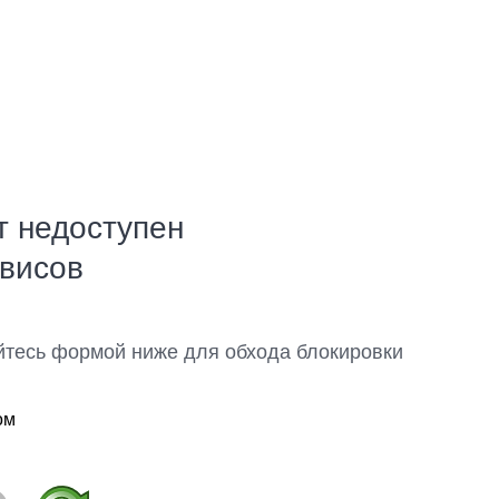
т недоступен
рвисов
йтесь формой ниже для обхода блокировки
ом