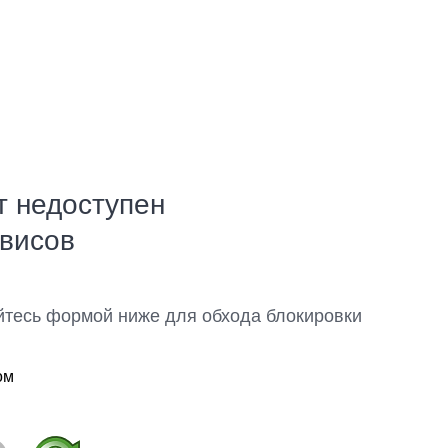
т недоступен
рвисов
йтесь формой ниже для обхода блокировки
ом