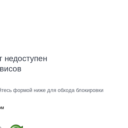
т недоступен
рвисов
йтесь формой ниже для обхода блокировки
ом