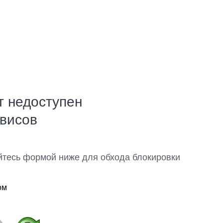
т недоступен
рвисов
йтесь формой ниже для обхода блокировки
ом