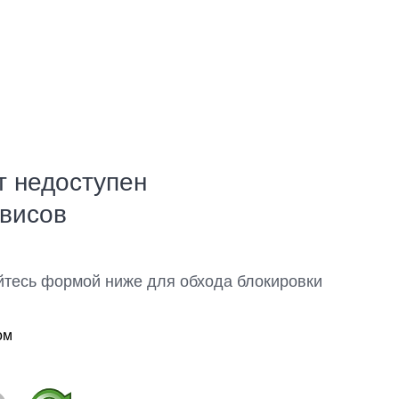
т недоступен
рвисов
йтесь формой ниже для обхода блокировки
ом