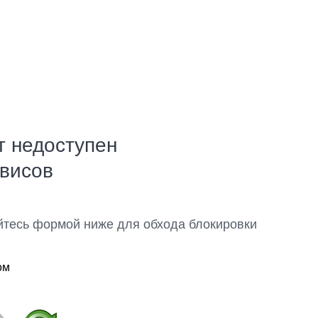
т недоступен
рвисов
йтесь формой ниже для обхода блокировки
ом