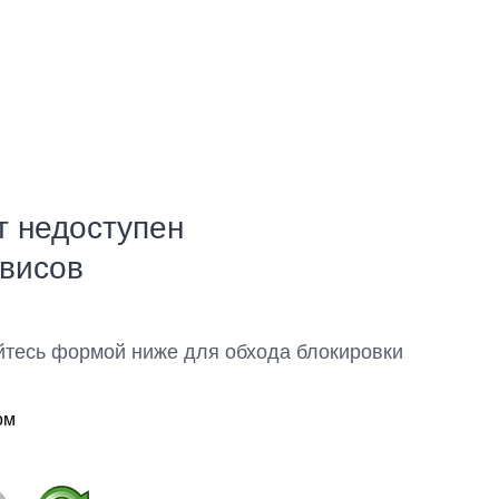
т недоступен
рвисов
йтесь формой ниже для обхода блокировки
ом