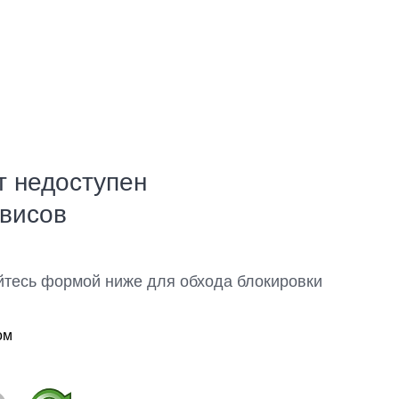
т недоступен
рвисов
йтесь формой ниже для обхода блокировки
ом