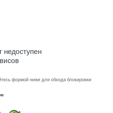
т недоступен
рвисов
йтесь формой ниже для обхода блокировки
ом