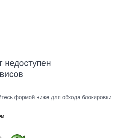
т недоступен
рвисов
йтесь формой ниже для обхода блокировки
ом