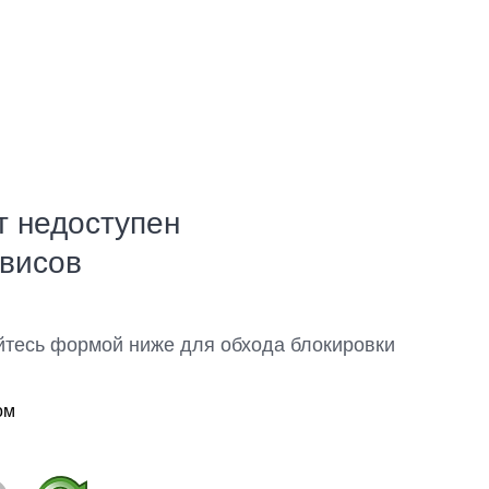
т недоступен
рвисов
йтесь формой ниже для обхода блокировки
ом