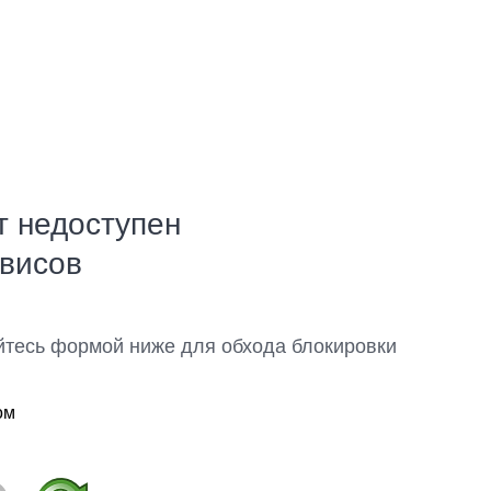
т недоступен
рвисов
йтесь формой ниже для обхода блокировки
ом