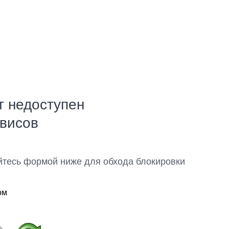
т недоступен
рвисов
йтесь формой ниже для обхода блокировки
ом