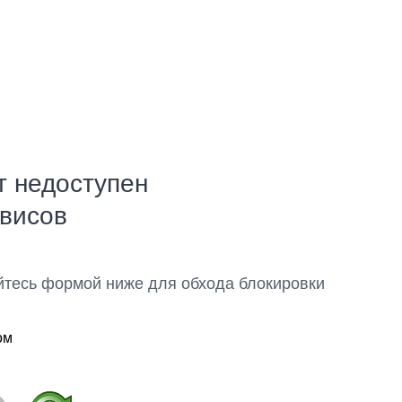
т недоступен
рвисов
йтесь формой ниже для обхода блокировки
ом