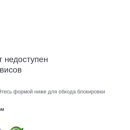
т недоступен
рвисов
йтесь формой ниже для обхода блокировки
ом