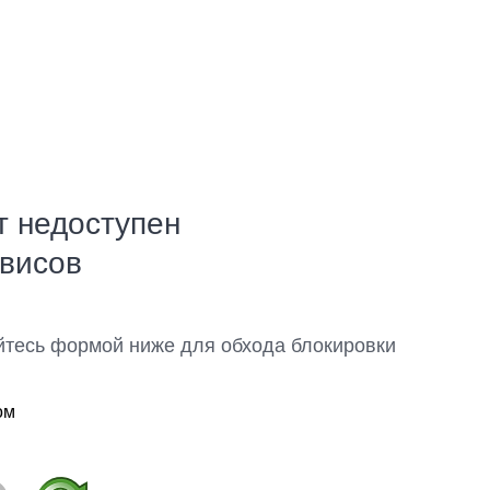
т недоступен
рвисов
йтесь формой ниже для обхода блокировки
ом