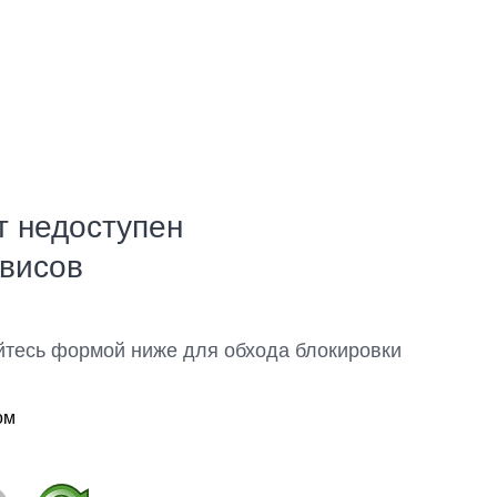
т недоступен
рвисов
йтесь формой ниже для обхода блокировки
ом