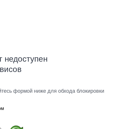
т недоступен
рвисов
йтесь формой ниже для обхода блокировки
ом