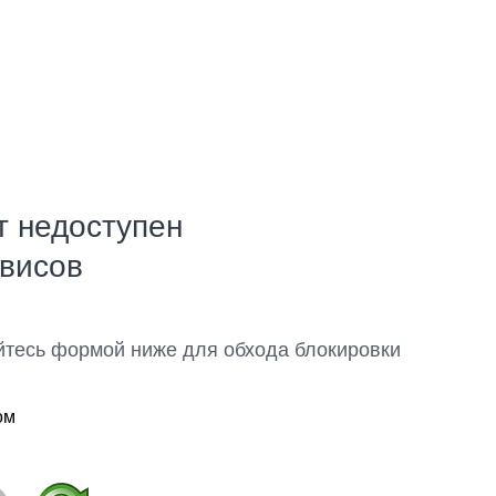
т недоступен
рвисов
йтесь формой ниже для обхода блокировки
ом