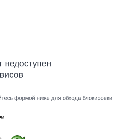
т недоступен
рвисов
йтесь формой ниже для обхода блокировки
ом