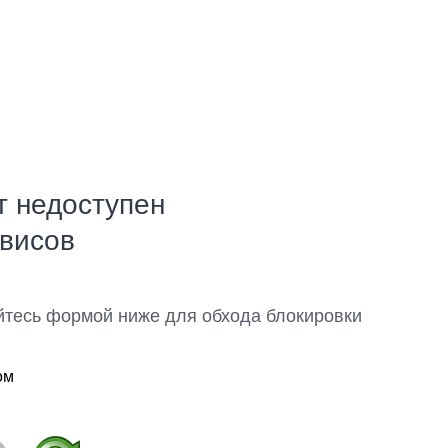
т недоступен
рвисов
йтесь формой ниже для обхода блокировки
ом