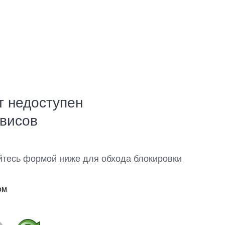
т недоступен
рвисов
йтесь формой ниже для обхода блокировки
ом