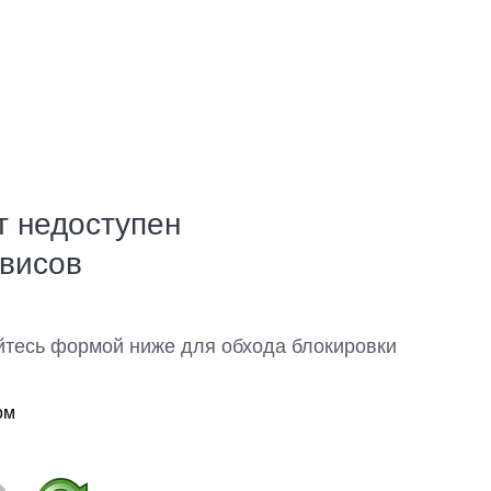
т недоступен
рвисов
йтесь формой ниже для обхода блокировки
ом