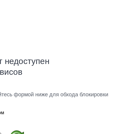
т недоступен
рвисов
йтесь формой ниже для обхода блокировки
ом