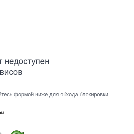
т недоступен
рвисов
йтесь формой ниже для обхода блокировки
ом