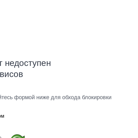
т недоступен
рвисов
йтесь формой ниже для обхода блокировки
ом