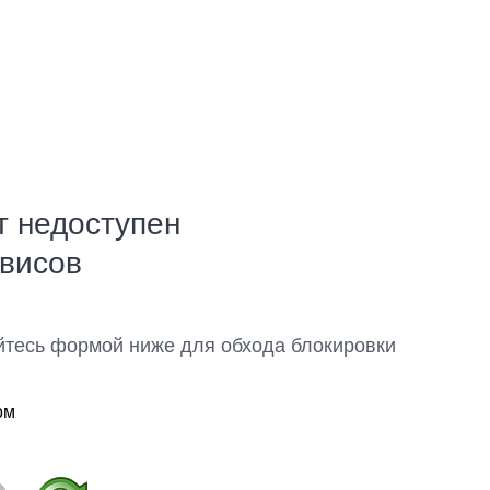
т недоступен
рвисов
йтесь формой ниже для обхода блокировки
ом