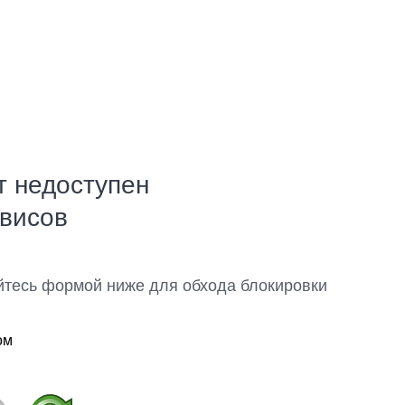
т недоступен
рвисов
йтесь формой ниже для обхода блокировки
ом