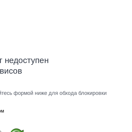
т недоступен
рвисов
йтесь формой ниже для обхода блокировки
ом