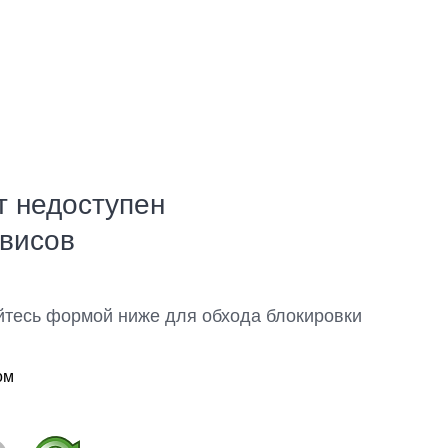
т недоступен
рвисов
йтесь формой ниже для обхода блокировки
ом