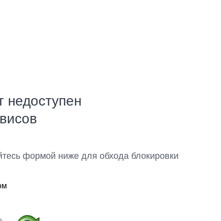
т недоступен
рвисов
йтесь формой ниже для обхода блокировки
ом