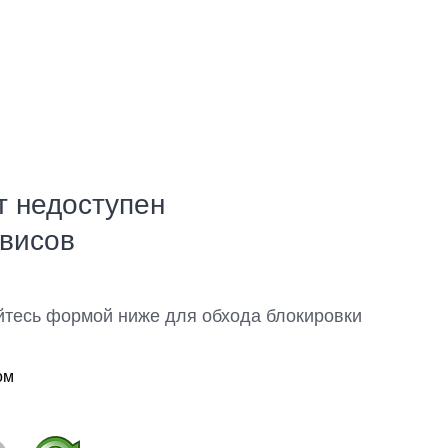
т недоступен
рвисов
йтесь формой ниже для обхода блокировки
ом