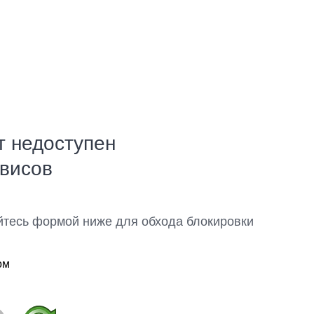
т недоступен
рвисов
йтесь формой ниже для обхода блокировки
ом