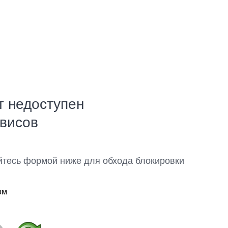
т недоступен
рвисов
йтесь формой ниже для обхода блокировки
ом