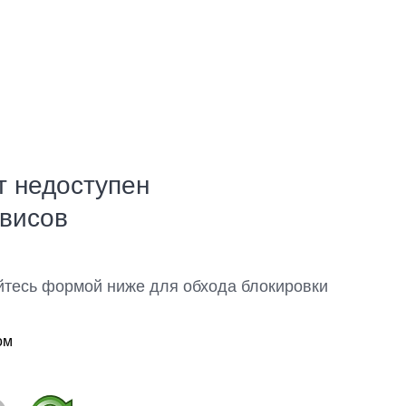
т недоступен
рвисов
йтесь формой ниже для обхода блокировки
ом