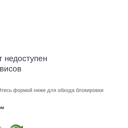
т недоступен
рвисов
йтесь формой ниже для обхода блокировки
ом