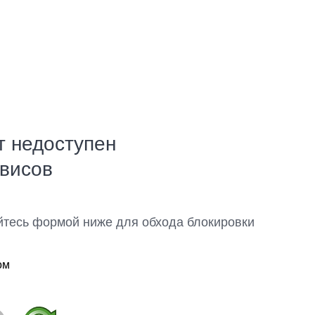
т недоступен
рвисов
йтесь формой ниже для обхода блокировки
ом