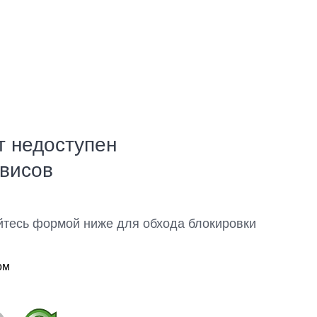
т недоступен
рвисов
йтесь формой ниже для обхода блокировки
ом