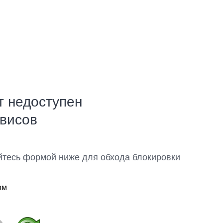
т недоступен
рвисов
йтесь формой ниже для обхода блокировки
ом