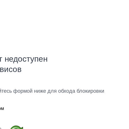
т недоступен
рвисов
йтесь формой ниже для обхода блокировки
ом