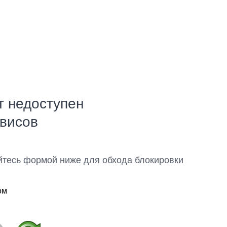
т недоступен
рвисов
йтесь формой ниже для обхода блокировки
ом