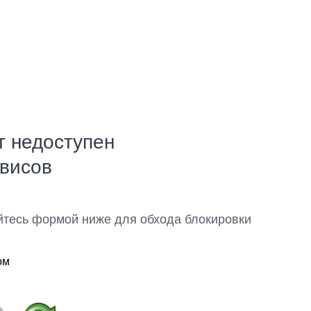
т недоступен
рвисов
йтесь формой ниже для обхода блокировки
ом