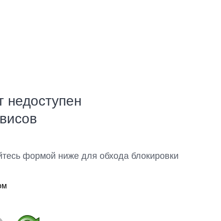
т недоступен
рвисов
йтесь формой ниже для обхода блокировки
ом