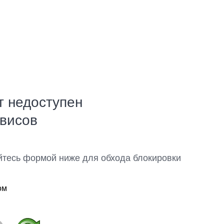
т недоступен
рвисов
йтесь формой ниже для обхода блокировки
ом