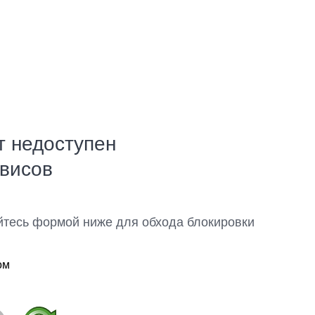
т недоступен
рвисов
йтесь формой ниже для обхода блокировки
ом