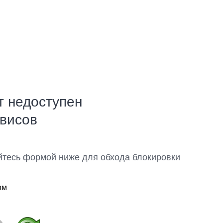
т недоступен
рвисов
йтесь формой ниже для обхода блокировки
ом