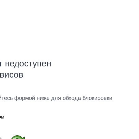
т недоступен
рвисов
йтесь формой ниже для обхода блокировки
ом