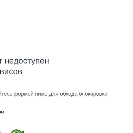
т недоступен
рвисов
йтесь формой ниже для обхода блокировки
ом