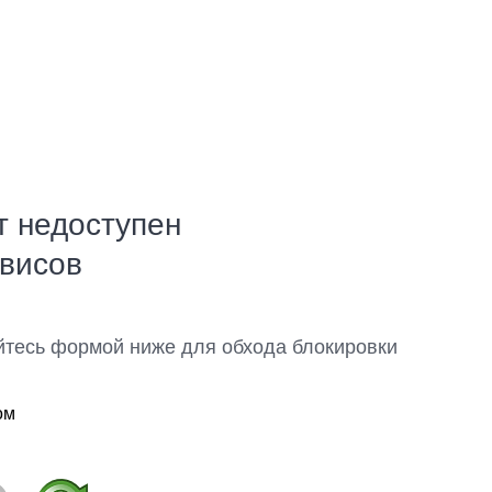
т недоступен
рвисов
йтесь формой ниже для обхода блокировки
ом